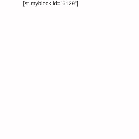
[st-myblock id=”6129″]