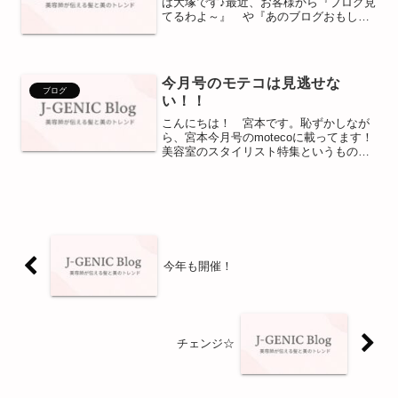
は大塚です♪最近、お客様から『ブログ見
てるわよ～』 や『あのブログおもしろ
かったです！』や『ブログに載ってた髪
型にしたいです☆』など、営業中にお客
様とスタッフが話しているのを聞いた
り、声をかけて頂...
今月号のモテコは見逃せな
ブログ
い！！
こんにちは！ 宮本です。恥ずかしなが
ら、宮本今月号のmotecoに載ってます！
美容室のスタイリスト特集というものが
組まれましてドヤ顔で載っております
（笑）これを見たからカット半額とかこ
れを見たからカラー半額とかこれを見た
からパーマ半額とかも...
今年も開催！
チェンジ☆