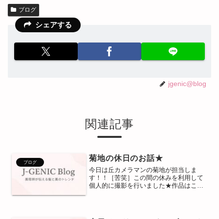
ブログ
シェアする
jgenic@blog
関連記事
菊地の休日のお話★
ブログ
今日は丘カメラマンの菊地が担当しま
す！！［苦笑］この間の休みを利用して
個人的に撮影を行いました★作品はこち
ら！！コンテストに今後もバンバン出し
ていきたいのでサロンワーク以外での刺
激も受けて美的センスを磨こうと思いま
す☆カメラの実力自体まだま...