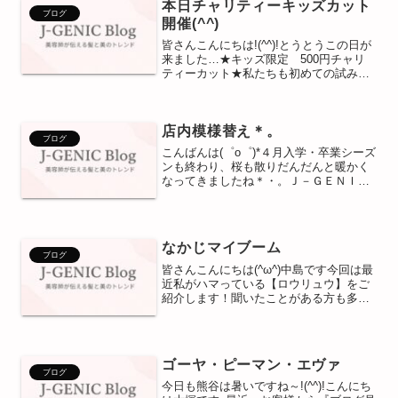
本日チャリティーキッズカット
ブログ
開催(^^)
皆さんこんにちは!(^^)!とうとうこの日が
来ました…★キッズ限定 500円チャリ
ティーカット★私たちも初めての試みな
ので朝から ワクワク ドキドキ (゜
o゜)しかし１０時オープンともに早10名
様いらっしゃっていただきました!皆様、
店内模様替え＊。
ありがと...
ブログ
こんばんは(゜o゜)*４月入学・卒業シーズ
ンも終わり、桜も散りだんだんと暖かく
なってきましたね＊・。Ｊ－ＧＥＮＩＣ
の店内も桜からいっきに模様替えして、
緑がたくさんの店内になりました！！ク
ローバーとてんとう虫が店内にたくさ
ん！！とっても春らし...
なかじマイブーム
ブログ
皆さんこんにちは(^ω^)中島です今回は最
近私がハマっている【ロウリュウ】をご
紹介します！聞いたことがある方も多い
と思いますが岩盤浴ですｗちゃらーんし
かし普通の岩盤浴とはちょっと違ってか
ーなりハード！！サウナ大国フィンラン
ドの伝統的な入浴方...
ゴーヤ・ピーマン・エヴァ
ブログ
今日も熊谷は暑いですね～!(^^)!こんにち