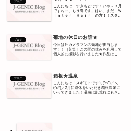
ブログ
こんにちは！すぎもとです！いや～３月
ですね～、もう春です。はい、まだ Ｗ
ｉｎｔｅｒ Ｈａｉｒ の方！！スタイ
ルチェンジしましょう＼(^o^)／＼(^o^)／
Ｊ－ＧＥＮＩＣで髪も心も春仕様に～そ
して今日の動画はそんな春ヘアーにおす
すめのパーマ...
菊地の休日のお話★
ブログ
今日は丘カメラマンの菊地が担当しま
す！！［苦笑］この間の休みを利用して
個人的に撮影を行いました★作品はこち
ら！！コンテストに今後もバンバン出し
ていきたいのでサロンワーク以外での刺
激も受けて美的センスを磨こうと思いま
す☆カメラの実力自体まだま...
箱根★温泉
ブログ
こんにちは！スギモトです＼(^o^)／＼
(^o^)／2月に連休をいただき箱根温泉に
いってきました！温泉は肌荒れにもきき
ますよね！！ちなみに３回はいりました
＼(^o^)／そしてよく当たると有名な箱根
神社★しかし場所を間違えたようで肝心
のおみく...