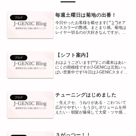
毎週土曜日は菊地の出番！
ブログ
今日やったお客様を載せます( ͡° ͜ʖ ͡°)オア
シスカラーの艶感。まとまり感。菊地は
レイヤー切るのが大好きなんですが。時
期的なこともあるかもしれないんですけ
ど。ワンレン等で出す表面の艶感なんと
も大好き男です( ͡° ͜ʖ ͡°)レッドや...
【シフト案内】
ブログ
おはようございます(^^)/この週末はあい
にくの雨模様ですがJ-GENICは元気いっ
ぱい営業中です!今日はJ-GENICスタイリ
ストのシフトをご案内したいと思いま
す。☆4月☆【橋本】2.19 【大塚】
5.16 【宮本】4.20 【入曽...
チューニングはじめました
ブログ
・生えクセ、うねりがある・ごわついて
広がりやすい・もう少しボリュームを抑
えたい・朝髪が爆発して大変・ツヤ感が
なくくすんで見える・トリートメントが
持続しないいきなりですが、今日のブロ
グは宮本です！さて、上の項目、ひとつ
でも当てはまる方に朗報で...
３がっつー！！