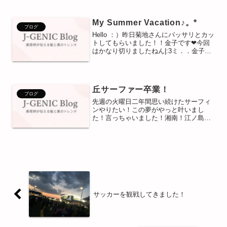
ていましたね！！8月は花火大会もあって
また盛り上がりそうですね＼(^o^)／＼
(^o^)／...
My Summer Vacation♪。*
ブログ
Hello ：）昨日菊地さんにバッサリとカッ
トしてもらいました！！金子です❤今回
はかなり切りましたねん|:3ミ．．金子
は、今年海に行ってきました！！千葉の
守谷海水浴場です♪天気もすごくよく、途
中ひまわり畑を見つけ思わず車からおり
走り回ってし...
丘サーファー卒業！
ブログ
先週の火曜日二年間思い続けたサーフィ
ンやりたい！この夢がやっと叶いまし
た！言っちゃいました！湘南！江ノ島や
よー！！！まずは基礎からという事で
THE USA SURF!!!ここのスクールへ先週
火曜日は風が強くて波も大荒れ(´･_･` ス
タッフ...
サッカーを観戦してきました！