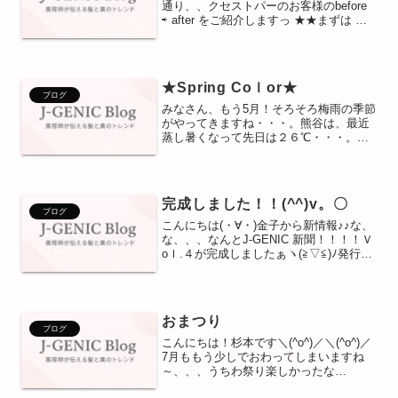
通り、、クセストパーのお客様のbefore
⇨ after をご紹介しますっ ★★まずは 【
before 】髪質も太く、大きなうねりグセ
があるお客様です。毛先もはねてしまっ
ています、、ですが、クセ...
★Spring Coｌor★
ブログ
みなさん、もう5月！そろそろ梅雨の季節
がやってきますね・・・。熊谷は、最近
蒸し暑くなって先日は２６℃・・・。さ
すが、「暑いぞ！熊谷！」TVニュースで
アップされてましたね!(^^)!・・・という
ことで、今ジェイジェニックのお客様
は、スタイルチ...
完成しました！！(^^)v。〇
ブログ
こんにちは(・∀・)金子から新情報♪♪な、
な、、、なんとJ-GENIC 新聞！！！！Ｖ
oｌ.４が完成しましたぁヽ(≧▽≦)ﾉ発行人
としては今回の新聞はちょっと今までと
は違う”かっこいい”と”オシャレ”をイメー
ジして作ってみました!!♪ジェニ...
おまつり
ブログ
こんにちは！杉本です＼(^o^)／＼(^o^)／
7月ももう少しでおわってしまいますね
～、、、うちわ祭り楽しかったな
～、、、駅まわり とっても盛り上がっ