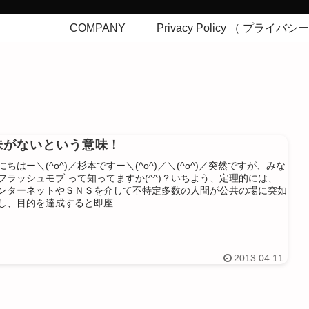
COMPANY
Privacy Policy （ プライバ
味がないという意味！
にちはー＼(^o^)／杉本ですー＼(^o^)／＼(^o^)／突然ですが、みな
フラッシュモブ って知ってますか(^^)？いちよう、定理的には、
ンターネットやＳＮＳを介して不特定多数の人間が公共の場に突如
し、目的を達成すると即座...
2013.04.11