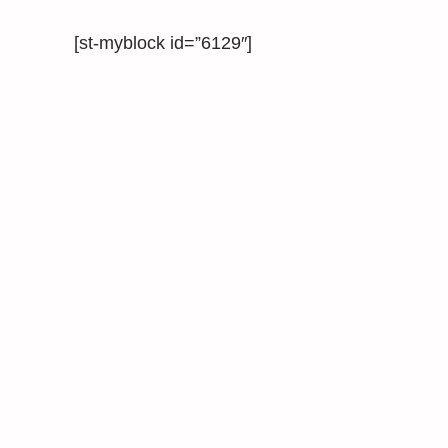
[st-myblock id=”6129″]