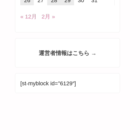
26
27
28
29
30
31
« 12月
2月 »
運営者情報はこちら →
[st-myblock id=”6129″]