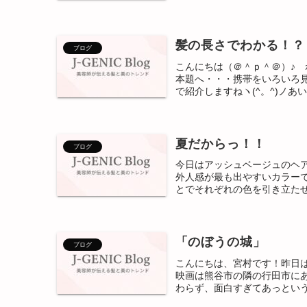
髪の長さでわかる！？
ブログ
こんにちは（＠＾ｐ＾＠）♪ 
本題へ・・・携帯をいろいろ
で紹介しますねヽ(^。^)ノあい
夏だからっ！！
ブログ
今日はアッシュベージュのヘ
外人感が最も出やすいカラー
とでそれぞれの色を引き立たせ
「のぼうの城」
ブログ
こんにちは、宮村です！昨日
映画は熊谷市の隣の行田市にあ
わらず、面白すぎてあっという