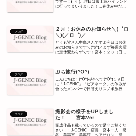
ですー！( ˙༥˙ )...昨日は富士急ハイランド
に行ってまいりました！...春休み中だか
らかとっても！！！とっても混んでいま
した、、😱😱....FUJIYAMA ええじゃな
いか 高飛車トンデミーナ...
２月！お休みのお知らせ＼(゜ロ
ブログ
＼)(／ロ゜)／
どうも皆さん中島さんですよ今日はお休
みのお知らせです＼(^o^)／まず毎週火曜
は定休変わらずです！宮本：２３（日）
菊地：３（月）杉本：１０（月）中島：
５（水）１３（木）２４（月）金子：２
０（木）１７日（月）１８（火）は社員
ぷち旅行(^O^)
研修とゆう名の社員...
ブログ
こんにちは！(^O^)杉本です(^O^)１９日
に「J-GENIC」「ピアネータ」の休みが
合ったメンバーで日替えりスノボ旅行に
行ってきました♪♪運動がちょっぴり苦手
な野口さんはなんと、なんとオーナーに
スペシャルレッスンを受けていまし
た！！！！...
撮影会の様子をUPしまし
ブログ
た！ 宮本Ver
完成作品も載っているので是非ご覧くだ
さい！！J-GENIC 店長 宮本一人 熊
谷、美容室、美容院、ヘアサロン、熊