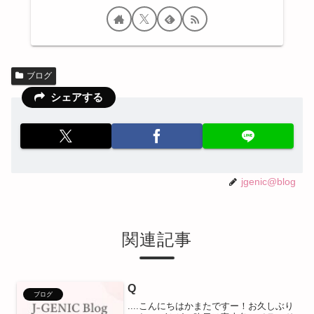
ブログ
シェアする
jgenic@blog
関連記事
Q
ブログ
....こんにちはかまたですー！お久しぶり