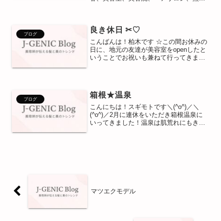
谷、デジタルパーマ、縮毛矯正、ヘッド
スパ、超音波エクステ、トリートメン
ト、熊谷、 有限会社ジェイジェ
良き休日 ✂︎♡
ニック 〒3...
ブログ
こんばんは！柏木です ☆この間お休みの
日に、地元の友達が美容室をopenしたと
いうことでお祝いも兼ねて行ってきまし
た ♫お店の名前は” TOKOHANA ”伊勢崎
にあります （＾ν＾）髪質改善を目的と
していて、通う度に髪質がどんどん良く
なる...
箱根★温泉
ブログ
こんにちは！スギモトです＼(^o^)／＼
(^o^)／2月に連休をいただき箱根温泉に
いってきました！温泉は肌荒れにもきき
ますよね！！ちなみに３回はいりました
＼(^o^)／そしてよく当たると有名な箱根
神社★しかし場所を間違えたようで肝心
のおみく...
マツエクモデル