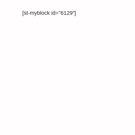
[st-myblock id=”6129″]