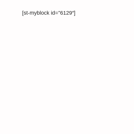
[st-myblock id=”6129″]