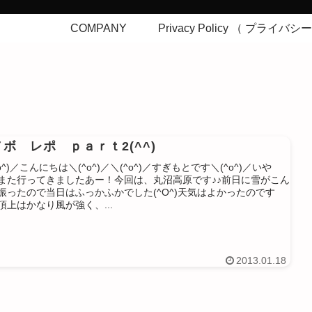
COMPANY
Privacy Policy （ プライバ
ボ レポ ｐａｒｔ2(^^)
o^)／こんにちは＼(^o^)／＼(^o^)／すぎもとです＼(^o^)／いや
また行ってきましたあー！今回は、丸沼高原です♪♪前日に雪がこん
振ったので当日はふっかふかでした(^O^)天気はよかったのです
頂上はかなり風が強く、...
2013.01.18